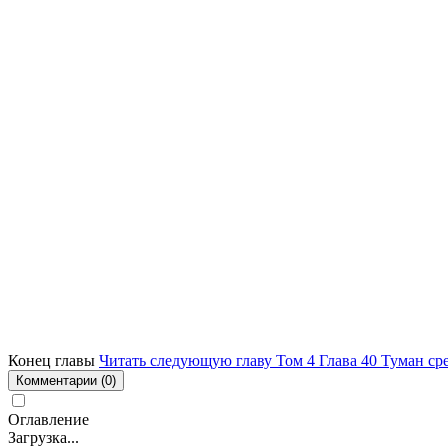
Конец главы
Читать следующую главу Том 4 Глава 40 Туман сре
Комментарии
(0)
Оглавление
Загрузка...