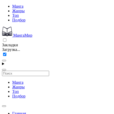
Манга
Жанры
Топ
Подбор
МангаМир
Закладки
Загрузка...
Манга
Жанры
Топ
Подбор
Главная