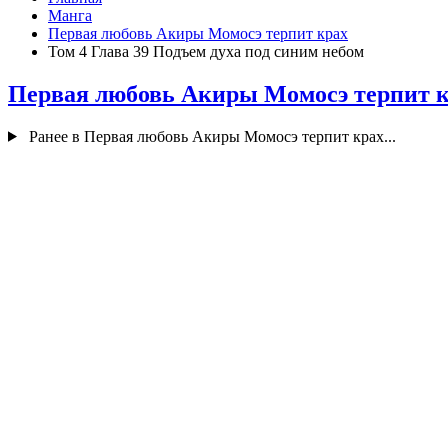
Манга
Первая любовь Акиры Момосэ терпит крах
Том 4 Глава 39 Подъем духа под синим небом
Первая любовь Акиры Момосэ терпит 
Ранее в Первая любовь Акиры Момосэ терпит крах...