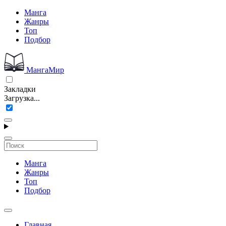
Манга
Жанры
Топ
Подбор
МангаМир
Закладки
Загрузка...
Манга
Жанры
Топ
Подбор
Главная