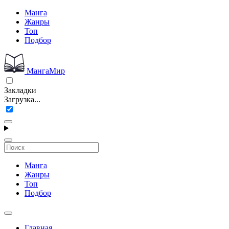
Манга
Жанры
Топ
Подбор
МангаМир
Закладки
Загрузка...
Манга
Жанры
Топ
Подбор
Главная