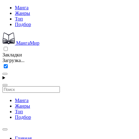
Манга
Жанры
Топ
Подбор
МангаМир
Закладки
Загрузка...
Манга
Жанры
Топ
Подбор
Главная