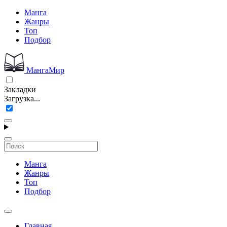
Манга
Жанры
Топ
Подбор
МангаМир
Закладки
Загрузка...
Манга
Жанры
Топ
Подбор
Главная