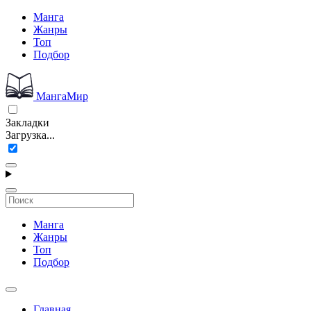
Манга
Жанры
Топ
Подбор
МангаМир
Закладки
Загрузка...
Манга
Жанры
Топ
Подбор
Главная