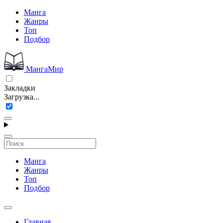
Манга
Жанры
Топ
Подбор
МангаМир
Закладки
Загрузка...
Манга
Жанры
Топ
Подбор
Главная