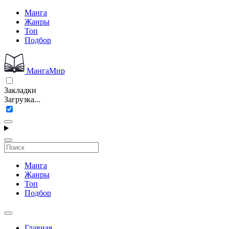
Манга
Жанры
Топ
Подбор
МангаМир
Закладки
Загрузка...
Манга
Жанры
Топ
Подбор
Главная