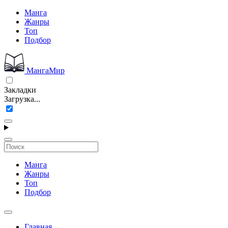
Манга
Жанры
Топ
Подбор
МангаМир
Закладки
Загрузка...
Манга
Жанры
Топ
Подбор
Главная