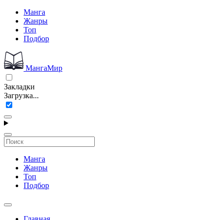
Манга
Жанры
Топ
Подбор
МангаМир
Закладки
Загрузка...
Манга
Жанры
Топ
Подбор
Главная