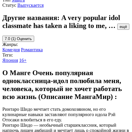
Статус
Выпускается
Другие названия:
A very popular idol
classmate has taken a liking to me,
…
ещё
7.0
(1)
Оценить
Жанры:
Комедия
Романтика
Теги:
Япония
16+
О Манге Очень популярная
одноклассница-идол полюбила меня,
человека, который не хочет работать
всю жизнь (Описание МангаМир) :
Ринтаро Шидо мечтает стать домохозяином, но его
кулинарные навыки заставляют популярного идола Рэй
Отосаки влюбиться в его еду.
Ринтаро Шидо — необычный старшеклассник, который
напрочь лишен амбиций и мечтает лишь о спокойной жизни в