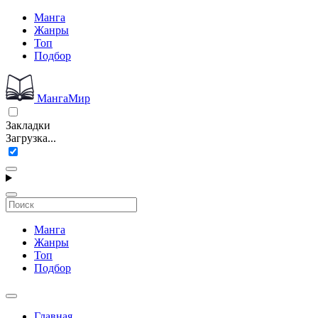
Манга
Жанры
Топ
Подбор
МангаМир
Закладки
Загрузка...
Манга
Жанры
Топ
Подбор
Главная