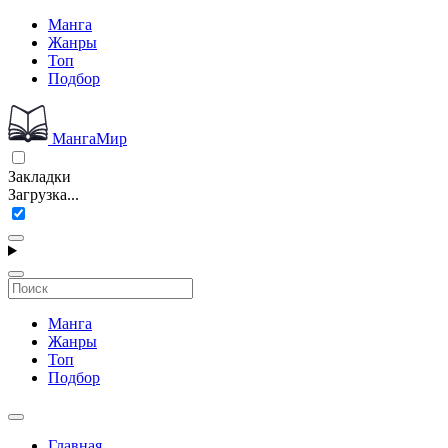
Манга
Жанры
Топ
Подбор
МангаМир
Закладки
Загрузка...
Манга
Жанры
Топ
Подбор
Главная