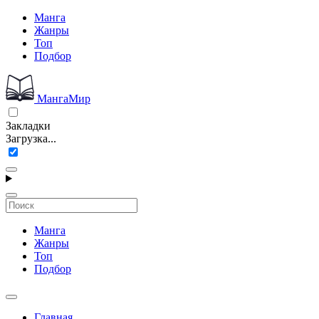
Манга
Жанры
Топ
Подбор
МангаМир
Закладки
Загрузка...
Манга
Жанры
Топ
Подбор
Главная