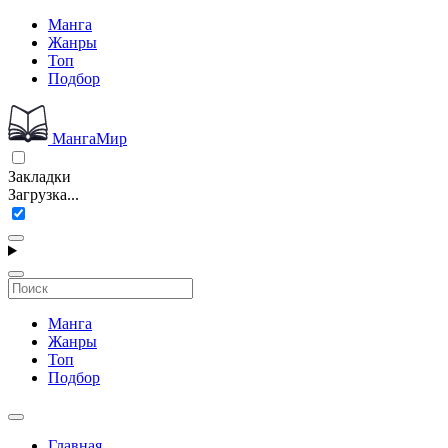
Манга
Жанры
Топ
Подбор
МангаМир
Закладки
Загрузка...
Манга
Жанры
Топ
Подбор
Главная