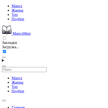
Манга
Жанры
Топ
Подбор
МангаМир
Закладки
Загрузка...
Манга
Жанры
Топ
Подбор
Главная