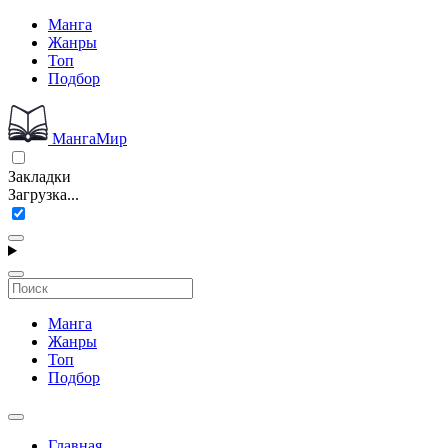
Манга
Жанры
Топ
Подбор
МангаМир
Закладки
Загрузка...
Манга
Жанры
Топ
Подбор
Главная