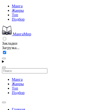
Манга
Жанры
Топ
Подбор
МангаМир
Закладки
Загрузка...
Манга
Жанры
Топ
Подбор
Главная