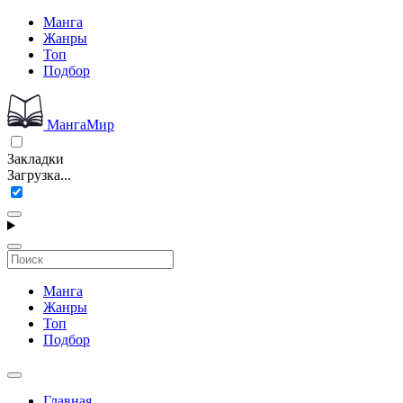
Манга
Жанры
Топ
Подбор
МангаМир
Закладки
Загрузка...
Манга
Жанры
Топ
Подбор
Главная