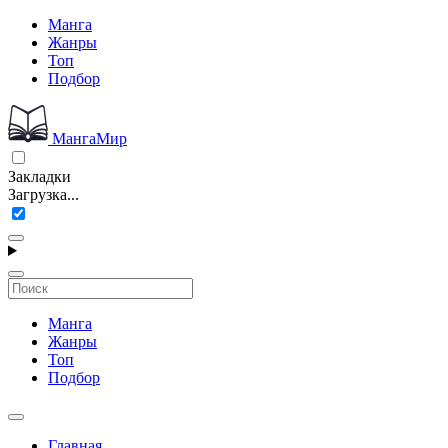
Манга
Жанры
Топ
Подбор
МангаМир
Закладки
Загрузка...
Манга
Жанры
Топ
Подбор
Главная