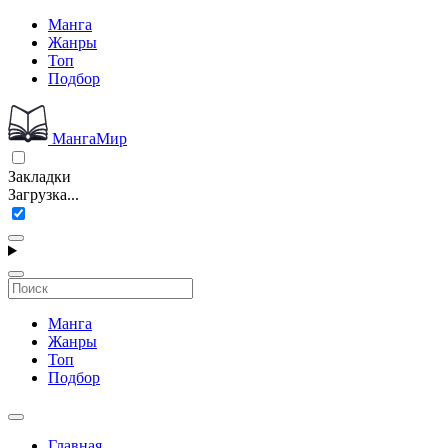
Манга
Жанры
Топ
Подбор
МангаМир
Закладки
Загрузка...
Манга
Жанры
Топ
Подбор
Главная