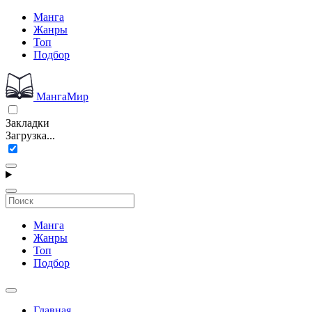
Манга
Жанры
Топ
Подбор
МангаМир
Закладки
Загрузка...
Манга
Жанры
Топ
Подбор
Главная