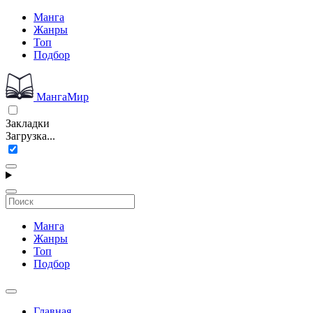
Манга
Жанры
Топ
Подбор
МангаМир
Закладки
Загрузка...
Манга
Жанры
Топ
Подбор
Главная