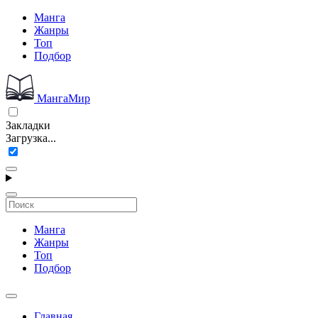
Манга
Жанры
Топ
Подбор
МангаМир
Закладки
Загрузка...
Манга
Жанры
Топ
Подбор
Главная