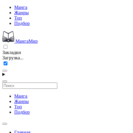
Манга
Жанры
Топ
Подбор
МангаМир
Закладки
Загрузка...
Манга
Жанры
Топ
Подбор
Главная