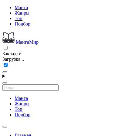
Манга
Жанры
Топ
Подбор
МангаМир
Закладки
Загрузка...
Манга
Жанры
Топ
Подбор
Главная