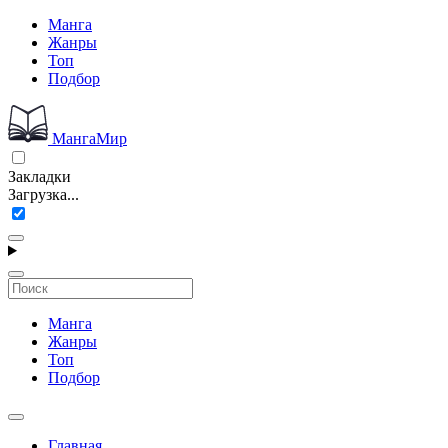
Манга
Жанры
Топ
Подбор
МангаМир
Закладки
Загрузка...
Манга
Жанры
Топ
Подбор
Главная