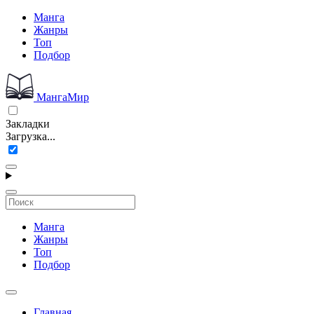
Манга
Жанры
Топ
Подбор
МангаМир
Закладки
Загрузка...
Манга
Жанры
Топ
Подбор
Главная