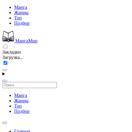
Манга
Жанры
Топ
Подбор
МангаМир
Закладки
Загрузка...
Манга
Жанры
Топ
Подбор
Главная