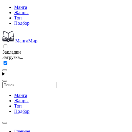
Манга
Жанры
Топ
Подбор
МангаМир
Закладки
Загрузка...
Манга
Жанры
Топ
Подбор
Главная