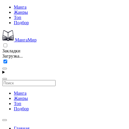
Манга
Жанры
Топ
Подбор
МангаМир
Закладки
Загрузка...
Манга
Жанры
Топ
Подбор
Главная