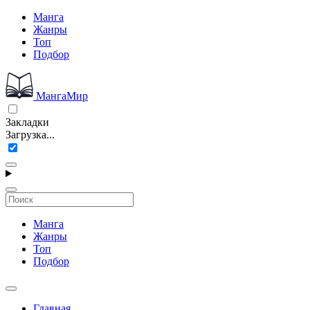
Манга
Жанры
Топ
Подбор
МангаМир
Закладки
Загрузка...
Манга
Жанры
Топ
Подбор
Главная