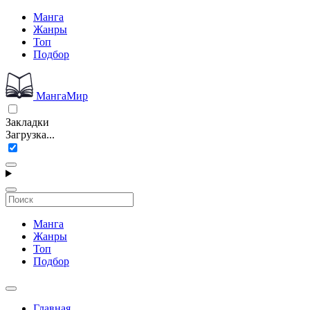
Манга
Жанры
Топ
Подбор
МангаМир
Закладки
Загрузка...
Манга
Жанры
Топ
Подбор
Главная