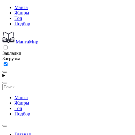
Манга
Жанры
Топ
Подбор
МангаМир
Закладки
Загрузка...
Манга
Жанры
Топ
Подбор
Главная