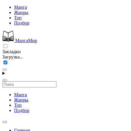
Манга
Жанры
Топ
Подбор
МангаМир
Закладки
Загрузка...
Манга
Жанры
Топ
Подбор
Главная