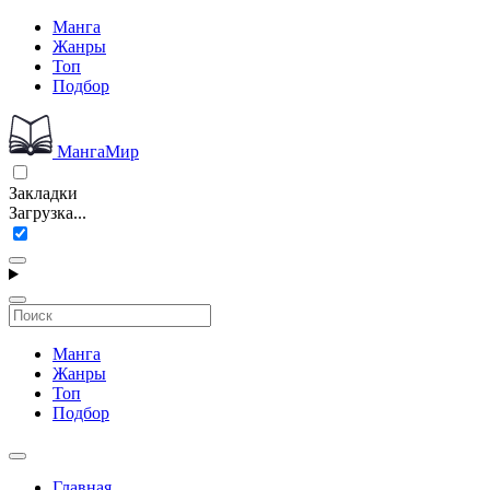
Манга
Жанры
Топ
Подбор
МангаМир
Закладки
Загрузка...
Манга
Жанры
Топ
Подбор
Главная