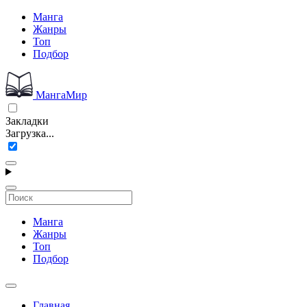
Манга
Жанры
Топ
Подбор
МангаМир
Закладки
Загрузка...
Манга
Жанры
Топ
Подбор
Главная