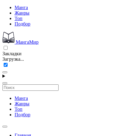
Манга
Жанры
Топ
Подбор
МангаМир
Закладки
Загрузка...
Манга
Жанры
Топ
Подбор
Главная