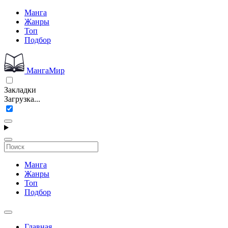
Манга
Жанры
Топ
Подбор
МангаМир
Закладки
Загрузка...
Манга
Жанры
Топ
Подбор
Главная