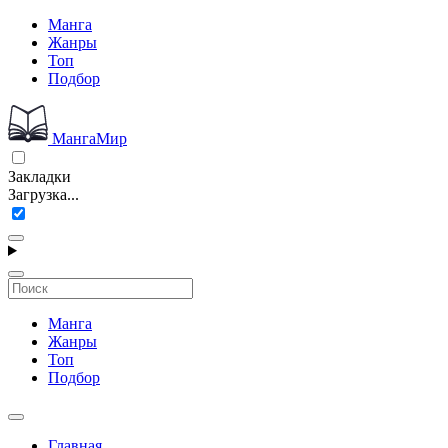
Манга
Жанры
Топ
Подбор
МангаМир
Закладки
Загрузка...
Манга
Жанры
Топ
Подбор
Главная