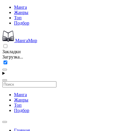
Манга
Жанры
Топ
Подбор
МангаМир
Закладки
Загрузка...
Манга
Жанры
Топ
Подбор
Главная