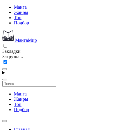
Манга
Жанры
Топ
Подбор
МангаМир
Закладки
Загрузка...
Манга
Жанры
Топ
Подбор
Главная