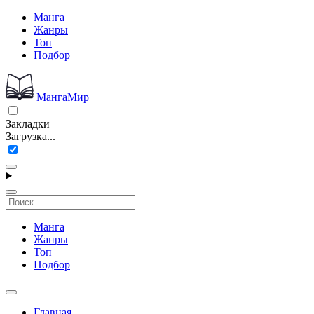
Манга
Жанры
Топ
Подбор
МангаМир
Закладки
Загрузка...
Манга
Жанры
Топ
Подбор
Главная