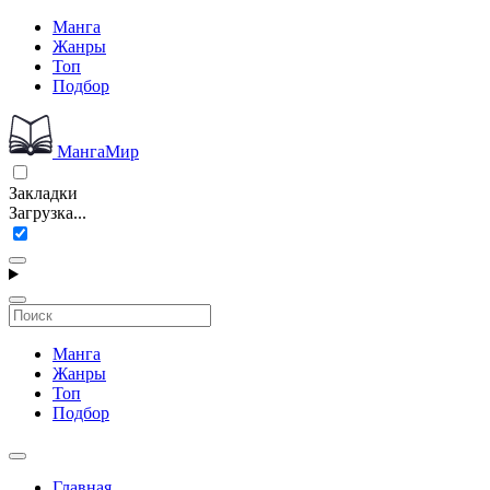
Манга
Жанры
Топ
Подбор
МангаМир
Закладки
Загрузка...
Манга
Жанры
Топ
Подбор
Главная