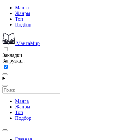
Манга
Жанры
Топ
Подбор
МангаМир
Закладки
Загрузка...
Манга
Жанры
Топ
Подбор
Главная